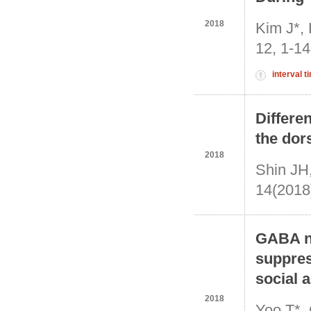
2018
Kim J*
12, 1-14
interval t
Differe
the dor
2018
Shin JH
14(2018
GABA ne
suppres
social 
2018
Yoo T*,