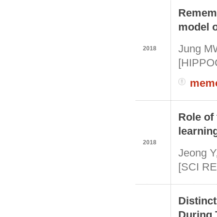
Remembe
model o
Jung MW
2018
[HIPPOC
memor
Role of
learnin
2018
Jeong Y
[SCI RE
Distinc
During 